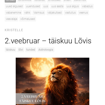
tunded
tundlikkus
tuttavad
unistused
uraan
uskumus
uued algused
uuendused
uus
uus aasta
uus algus
vabadus
vabanemine
vähk
Vaimsus
väljakutsed
vastutus
veenus
veevalaja
võimalused
KRISTELLE
2.veebruar – täiskuu Lõvis
täiskuu
lõvi
tunded
Astroloogia