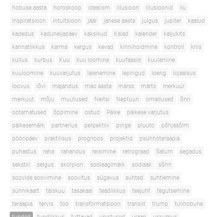
hobuse aasta
horoskoop
idealism
illusioon
illusioonid
ilu
Inspiratsioon
intuitsioon
jäär
jänese aasta
julgus
jupiter
kaalud
kadedus
kaduneljapäev
kaksikud
Kalad
kalender
kaljukits
kannatlikkus
karma
kergus
kevad
kinnihoidmine
kontroll
kriis
küllus
kurbus
Kuu
kuu loomine
kuufaasid
kuulamine
kuuloomine
kuuvarjutus
laienemine
lepingud
loeng
lojaalsus
loovus
lõvi
majandus
mao aasta
marss
märts
merkuur
merkuut
mõju
muutused
Neitsi
Neptuun
omadused
õnn
ootamatused
õppimine
ostud
Päike
päikese varjutus
päikesemärk
partnerlus
perpektiiv
pinge
pluuto
põhjasõlm
pööripäev
praktilisus
prognoos
projektid
psühhoteraapia
puhastus
raha
rahandus
reisimine
retrograad
Saturn
segadus
sekstiil
selgus
skorpion
sodiaagimärk
sodiaak
sõnn
soovide soovimine
soovitus
sügavus
suhted
suhtlemine
sünnikaart
täiskuu
tasakaal
teadlikkus
teejuht
tegutsemine
teraapia
tervis
töö
transformatsioon
transiit
trump
tulihobune