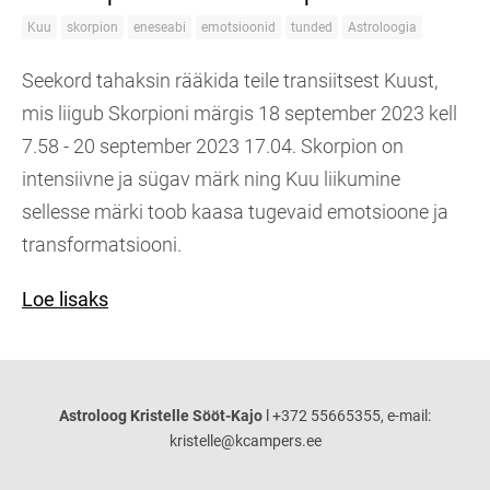
Kuu
skorpion
eneseabi
emotsioonid
tunded
Astroloogia
Seekord tahaksin rääkida teile transiitsest Kuust,
mis liigub Skorpioni märgis 18 september 2023 kell
7.58 - 20 september 2023 17.04. Skorpion on
intensiivne ja sügav märk ning Kuu liikumine
sellesse märki toob kaasa tugevaid emotsioone ja
transformatsiooni.
Loe lisaks
Astroloog Kristelle Sööt-Kajo
l +372 55665355, e-mail:
kristelle@kcampers.ee