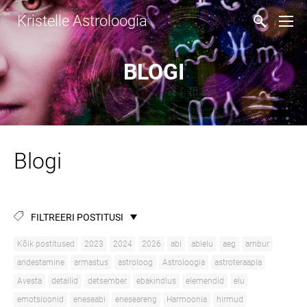
Kristelle Astroloogia
BLOGI
Blogi
FILTREERI POSTITUSI
Kõik postitused
2023
2024
2026
abi
abielu
aeg
ambur
andestamine
armastus
astroloog
Astroloogia
astroteraapia
Avesta
detailid
detsember
ebakindlus
elemendid
elu
emotsioonid
eneseabi
eneseareng
Harmoonia
hirmud