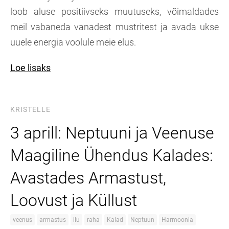
loob aluse positiivseks muutuseks, võimaldades
meil vabaneda vanadest mustritest ja avada ukse
uuele energia voolule meie elus.
Loe lisaks
KRISTELLE
3 aprill: Neptuuni ja Veenuse
Maagiline Ühendus Kalades:
Avastades Armastust,
Loovust ja Küllust
veenus
armastus
ilu
raha
Kalad
Neptuun
Harmoonia