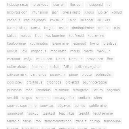
hobuse aasta
horoskoop
idealism
illusioon
illusioonid
ilu
Inspiratsioon
intuitsioon
jäär
jänese aasta
julgus
jupiter
kaalud
kadedus
kaduneljapäev
kaksikud
Kalad
kalender
kaljukits
kannatlikkus
karma
kergus
kevad
kinnihoidmine
kontroll
kriis
küllus
kurbus
Kuu
kuu loomine
kuufaasid
kuulamine
kuuloomine
kuuvarjutus
laienemine
lepingud
loeng
lojaalsus
loovus
lõvi
majandus
mao aasta
marss
märts
merkuur
merkuut
mõju
muutused
Neitsi
Neptuun
omadused
õnn
ootamatused
õppimine
ostud
Päike
päikese varjutus
päikesemärk
partnerlus
perpektiiv
pinge
pluuto
põhjasõlm
pööripäev
praktilisus
prognoos
projektid
psühhoteraapia
puhastus
raha
rahandus
reisimine
retrograad
Saturn
segadus
sekstiil
selgus
skorpion
sodiaagimärk
sodiaak
sõnn
soovide soovimine
soovitus
sügavus
suhted
suhtlemine
sünnikaart
täiskuu
tasakaal
teadlikkus
teejuht
tegutsemine
teraapia
tervis
töö
transformatsioon
transiit
trump
tulihobune