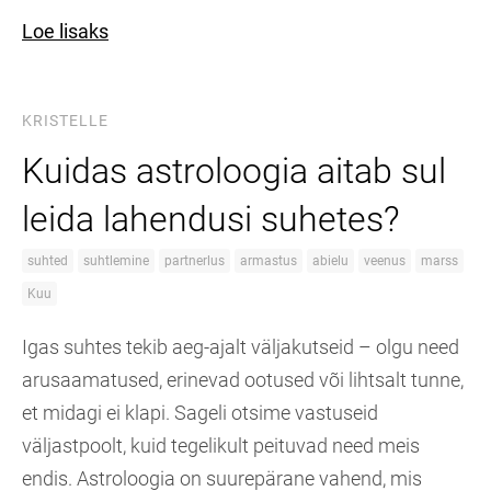
Loe lisaks
KRISTELLE
Kuidas astroloogia aitab sul
leida lahendusi suhetes?
suhted
suhtlemine
partnerlus
armastus
abielu
veenus
marss
Kuu
Igas suhtes tekib aeg-ajalt väljakutseid – olgu need
arusaamatused, erinevad ootused või lihtsalt tunne,
et midagi ei klapi. Sageli otsime vastuseid
väljastpoolt, kuid tegelikult peituvad need meis
endis. Astroloogia on suurepärane vahend, mis