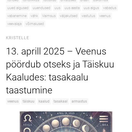
tunded
tundlikkus
tuttavad
unistused
uraan
uskumus
uued algused
uuendused
uus
uus aasta
uus algus
vabadus
vabanemine
vähk
Vaimsus
väljakutsed
vastutus
veenus
veevalaja
võimalused
KRISTELLE
13. aprill 2025 – Veenus
pöördub otseks ja Täiskuu
Kaaludes: tasakaalu
taastumine
veenus
täiskuu
kaalud
tasakaal
armastus