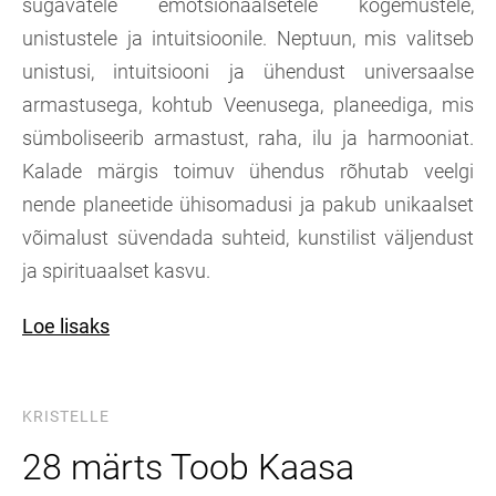
sügavatele emotsionaalsetele kogemustele,
unistustele ja intuitsioonile. Neptuun, mis valitseb
unistusi, intuitsiooni ja ühendust universaalse
armastusega, kohtub Veenusega, planeediga, mis
sümboliseerib armastust, raha, ilu ja harmooniat.
Kalade märgis toimuv ühendus rõhutab veelgi
nende planeetide ühisomadusi ja pakub unikaalset
võimalust süvendada suhteid, kunstilist väljendust
ja spirituaalset kasvu.
Loe lisaks
KRISTELLE
28 märts Toob Kaasa