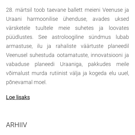
28. märtsil toob taevane ballett meieni Veenuse ja
Uraani harmoonilise ühenduse, avades uksed
värsketele tuultele meie suhetes ja loovates
püüdlustes. See astroloogiline sündmus lubab
armastuse, ilu ja rahaliste väärtuste planeedil
Veenusel suhestuda ootamatuste, innovatsiooni ja
vabaduse planeedi Uraaniga, pakkudes meile
võimalust murda rutiinist välja ja kogeda elu uuel,
põnevamal moel.
Loe lisaks
ARHIIV