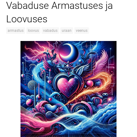
Vabaduse Armastuses ja
Loovuses
armastus
loovus
vabadus
uraan
veenus