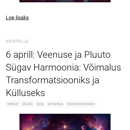
Loe lisaks
KRISTELLE
6 aprill: Veenuse ja Pluuto
Sügav Harmoonia: Võimalus
Transformatsiooniks ja
Külluseks
veenus
pluuto
raha
armastus
transformatsioon