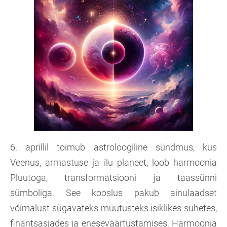
6. aprillil toimub astroloogiline sündmus, kus
Veenus, armastuse ja ilu planeet, loob harmoonia
Pluutoga, transformatsiooni ja taassünni
sümboliga. See kooslus pakub ainulaadset
võimalust sügavateks muutusteks isiklikes suhetes,
finantsasjades ja eneseväärtustamises. Harmoonia