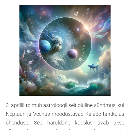
3. aprillil toimub astroloogiliselt oluline sündmus, kui
Neptuun ja Veenus moodustavad Kalade tähtkujus
ühenduse. See haruldane kooslus avab ukse