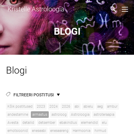
Kristelle Astroloogia
BLOGI
Blogi
FILTREERI POSTITUSI
Kõik postitused
2023
2024
2026
abi
abielu
aeg
ambur
andestamine
armastus
astroloog
Astroloogia
astroteraapia
Avesta
detailid
detsember
ebakindlus
elemendid
elu
emotsioonid
eneseabi
eneseareng
Harmoonia
hirmud