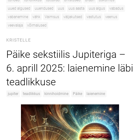
tunded
tundlikkus
tuttavad
unistused
uraan
uskumus
uued algused
uuendused
uus
uus aasta
uus algus
vabadus
vabanemine
vähk
Vaimsus
väljakutsed
vastutus
veenus
veevalaja
võimalused
KRISTELLE
Päike sekstiilis Jupiteriga –
6. aprill 2025: laienemine läbi
teadlikkuse
jupiter
teadlikkus
kinnihoidmine
Päike
laienemine