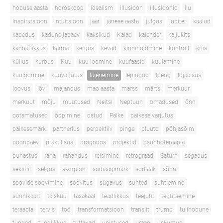
hobuse aasta
horoskoop
idealism
illusioon
illusioonid
ilu
Inspiratsioon
intuitsioon
jäär
jänese aasta
julgus
jupiter
kaalud
kadedus
kaduneljapäev
kaksikud
Kalad
kalender
kaljukits
kannatlikkus
karma
kergus
kevad
kinnihoidmine
kontroll
kriis
küllus
kurbus
Kuu
kuu loomine
kuufaasid
kuulamine
kuuloomine
kuuvarjutus
laienemine
lepingud
loeng
lojaalsus
loovus
lõvi
majandus
mao aasta
marss
märts
merkuur
merkuut
mõju
muutused
Neitsi
Neptuun
omadused
õnn
ootamatused
õppimine
ostud
Päike
päikese varjutus
päikesemärk
partnerlus
perpektiiv
pinge
pluuto
põhjasõlm
pööripäev
praktilisus
prognoos
projektid
psühhoteraapia
puhastus
raha
rahandus
reisimine
retrograad
Saturn
segadus
sekstiil
selgus
skorpion
sodiaagimärk
sodiaak
sõnn
soovide soovimine
soovitus
sügavus
suhted
suhtlemine
sünnikaart
täiskuu
tasakaal
teadlikkus
teejuht
tegutsemine
teraapia
tervis
töö
transformatsioon
transiit
trump
tulihobune