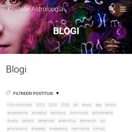
Kristelle Astroloogia
BLOGI
Blogi
FILTREERI POSTITUSI
Kõik postitused
2023
2024
2026
abi
abielu
aeg
ambur
andestamine
armastus
astroloog
Astroloogia
astroteraapia
Avesta
detailid
detsember
ebakindlus
elemendid
elu
emotsioonid
eneseabi
eneseareng
Harmoonia
hirmud