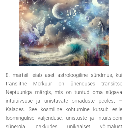
8. märtsil leiab aset astroloogiline sündmus, kui
transiitne Merkuur on ühenduses transiitse
Neptuuniga märgis, mis on tuntud oma sügava
intuitiivsuse ja unistavate omaduste poolest –
Kalades. See kosmiline kohtumine kutsub esile
loomingulise väljenduse, unistuste ja intuitsiooni
sünergia, pakkudes unikaalset võimalust