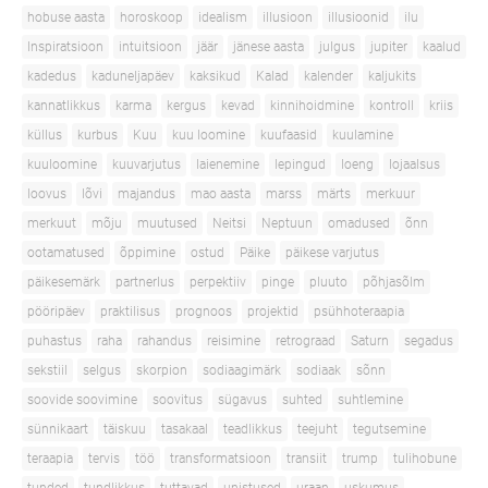
hobuse aasta
horoskoop
idealism
illusioon
illusioonid
ilu
Inspiratsioon
intuitsioon
jäär
jänese aasta
julgus
jupiter
kaalud
kadedus
kaduneljapäev
kaksikud
Kalad
kalender
kaljukits
kannatlikkus
karma
kergus
kevad
kinnihoidmine
kontroll
kriis
küllus
kurbus
Kuu
kuu loomine
kuufaasid
kuulamine
kuuloomine
kuuvarjutus
laienemine
lepingud
loeng
lojaalsus
loovus
lõvi
majandus
mao aasta
marss
märts
merkuur
merkuut
mõju
muutused
Neitsi
Neptuun
omadused
õnn
ootamatused
õppimine
ostud
Päike
päikese varjutus
päikesemärk
partnerlus
perpektiiv
pinge
pluuto
põhjasõlm
pööripäev
praktilisus
prognoos
projektid
psühhoteraapia
puhastus
raha
rahandus
reisimine
retrograad
Saturn
segadus
sekstiil
selgus
skorpion
sodiaagimärk
sodiaak
sõnn
soovide soovimine
soovitus
sügavus
suhted
suhtlemine
sünnikaart
täiskuu
tasakaal
teadlikkus
teejuht
tegutsemine
teraapia
tervis
töö
transformatsioon
transiit
trump
tulihobune