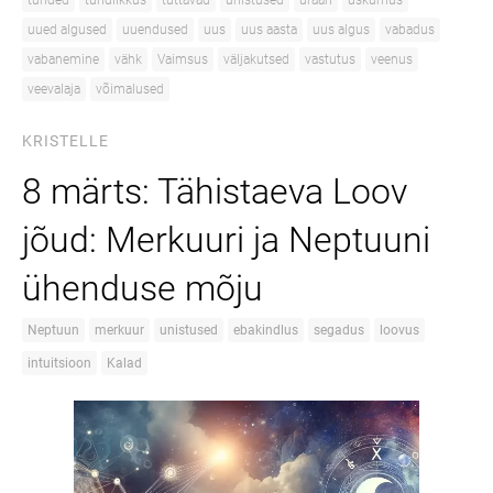
tunded
tundlikkus
tuttavad
unistused
uraan
uskumus
uued algused
uuendused
uus
uus aasta
uus algus
vabadus
vabanemine
vähk
Vaimsus
väljakutsed
vastutus
veenus
veevalaja
võimalused
KRISTELLE
8 märts: Tähistaeva Loov
jõud: Merkuuri ja Neptuuni
ühenduse mõju
Neptuun
merkuur
unistused
ebakindlus
segadus
loovus
intuitsioon
Kalad