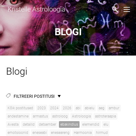
Kristelle Astroloogia
BLOGI
Blogi
FILTREERI POSTITUSI
Kõik postitused
2023
2024
2026
abi
abielu
aeg
ambur
andestamine
armastus
astroloog
Astroloogia
astroteraapia
Avesta
detailid
detsember
ebakindlus
elemendid
elu
emotsioonid
eneseabi
eneseareng
Harmoonia
hirmud