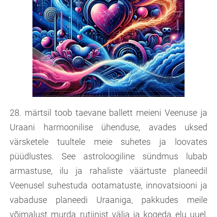
28. märtsil toob taevane ballett meieni Veenuse ja
Uraani harmoonilise ühenduse, avades uksed
värsketele tuultele meie suhetes ja loovates
püüdlustes. See astroloogiline sündmus lubab
armastuse, ilu ja rahaliste väärtuste planeedil
Veenusel suhestuda ootamatuste, innovatsiooni ja
vabaduse planeedi Uraaniga, pakkudes meile
võimalust murda rutiinist välja ja kogeda elu uuel,