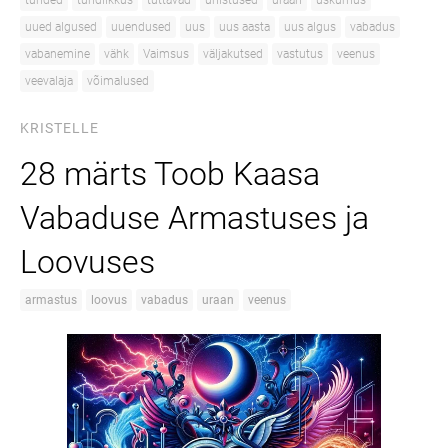
tunded
tundlikkus
tuttavad
unistused
uraan
uskumus
uued algused
uuendused
uus
uus aasta
uus algus
vabadus
vabanemine
vähk
Vaimsus
väljakutsed
vastutus
veenus
veevalaja
võimalused
KRISTELLE
28 märts Toob Kaasa
Vabaduse Armastuses ja
Loovuses
armastus
loovus
vabadus
uraan
veenus