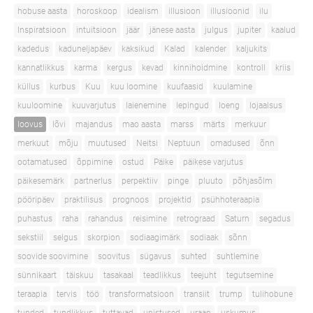
hobuse aasta
horoskoop
idealism
illusioon
illusioonid
ilu
Inspiratsioon
intuitsioon
jäär
jänese aasta
julgus
jupiter
kaalud
kadedus
kaduneljapäev
kaksikud
Kalad
kalender
kaljukits
kannatlikkus
karma
kergus
kevad
kinnihoidmine
kontroll
kriis
küllus
kurbus
Kuu
kuu loomine
kuufaasid
kuulamine
kuuloomine
kuuvarjutus
laienemine
lepingud
loeng
lojaalsus
loovus
lõvi
majandus
mao aasta
marss
märts
merkuur
merkuut
mõju
muutused
Neitsi
Neptuun
omadused
õnn
ootamatused
õppimine
ostud
Päike
päikese varjutus
päikesemärk
partnerlus
perpektiiv
pinge
pluuto
põhjasõlm
pööripäev
praktilisus
prognoos
projektid
psühhoteraapia
puhastus
raha
rahandus
reisimine
retrograad
Saturn
segadus
sekstiil
selgus
skorpion
sodiaagimärk
sodiaak
sõnn
soovide soovimine
soovitus
sügavus
suhted
suhtlemine
sünnikaart
täiskuu
tasakaal
teadlikkus
teejuht
tegutsemine
teraapia
tervis
töö
transformatsioon
transiit
trump
tulihobune