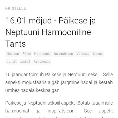
KRISTELLE
16.01 mõjud - Päikese ja
Neptuuni Harmooniline
Tants
Neptuun
Päike
Harmoonia
Inspiratsioon
Vaimsus
loovus
transiit
sekstiil
Astroloogia
16 jaanuar toimub Päikese ja Neptuuni seksiil. Selle
aspekti mõjusfääris algab järgmine nädal ja kestab
umbes nädala keskpaigani.
Päikese ja Neptuuni seksiil aspekt tõotab tuua meile
harmooniat ja inspiratsiooni. See aspekt