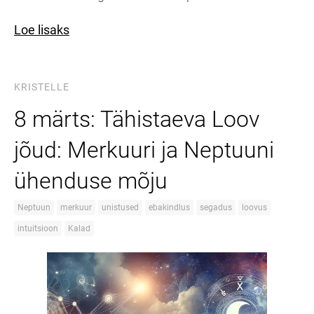
Loe lisaks
KRISTELLE
8 märts: Tähistaeva Loov
jõud: Merkuuri ja Neptuuni
ühenduse mõju
Neptuun
merkuur
unistused
ebakindlus
segadus
loovus
intuitsioon
Kalad