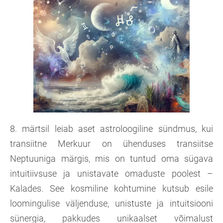
8. märtsil leiab aset astroloogiline sündmus, kui
transiitne Merkuur on ühenduses transiitse
Neptuuniga märgis, mis on tuntud oma sügava
intuitiivsuse ja unistavate omaduste poolest –
Kalades. See kosmiline kohtumine kutsub esile
loomingulise väljenduse, unistuste ja intuitsiooni
sünergia, pakkudes unikaalset võimalust