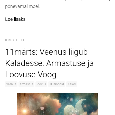
põnevamal moel.
Loe lisaks
KRISTELLE
11märts: Veenus liigub
Kaladesse: Armastuse ja
Loovuse Voog
veenus
armastus
loovus
illusioonid
Kalad