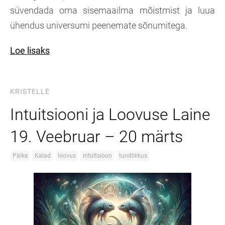
süvendada oma sisemaailma mõistmist ja luua
ühendus universumi peenemate sõnumitega.
Loe lisaks
KRISTELLE
Intuitsiooni ja Loovuse Laine
19. Veebruar – 20 märts
Päike
Kalad
loovus
intuitsioon
tundlikkus