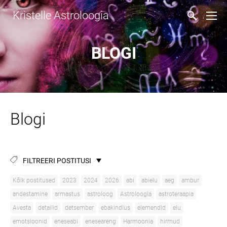
Kristelle Astroloogia
BLOGI
Blogi
FILTREERI POSTITUSI
Kõik postitused
2023
2024
2026
abi
abielu
aeg
ambur
andestamine
armastus
astroloog
Astroloogia
astroteraapia
Avesta
detailid
detsember
ebakindlus
elemendid
elu
emotsioonid
eneseabi
eneseareng
Harmoonia
hirmud