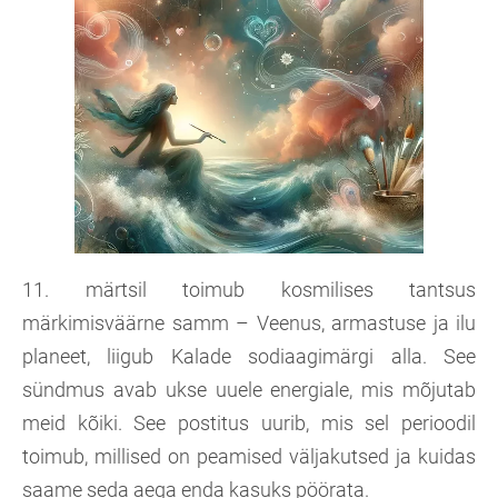
11. märtsil toimub kosmilises tantsus
märkimisväärne samm – Veenus, armastuse ja ilu
planeet, liigub Kalade sodiaagimärgi alla. See
sündmus avab ukse uuele energiale, mis mõjutab
meid kõiki. See postitus uurib, mis sel perioodil
toimub, millised on peamised väljakutsed ja kuidas
saame seda aega enda kasuks pöörata.