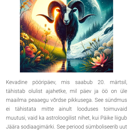
Kevadine pööripäev, mis saabub 20. märtsil,
tähistab olulist ajahetke, mil päev ja öö on üle
maailma peaaegu võrdse pikkusega. See sündmus
ei tähistata mitte ainult looduses toimuvaid
muutusi, vaid ka astroloogilist nihet, kui Päike liigub
Jäära sodiaagimärki. See periood sümboliseerib uut