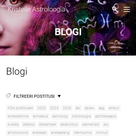
Kristelle Astroloogia
BLOGI
Blogi
FILTREERI POSTITUSI
Kõik postitused
2023
2024
2026
abi
abielu
aeg
ambur
andestamine
armastus
astroloog
Astroloogia
astroteraapia
Avesta
detailid
detsember
ebakindlus
elemendid
elu
emotsioonid
eneseabi
eneseareng
Harmoonia
hirmud