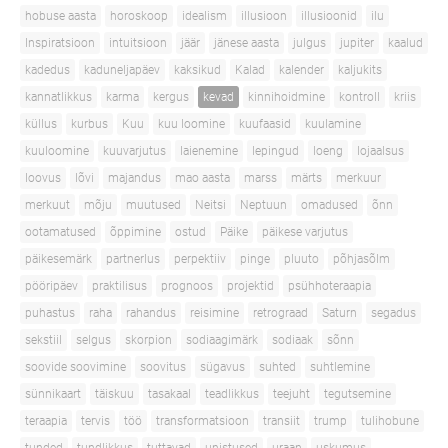
hobuse aasta
horoskoop
idealism
illusioon
illusioonid
ilu
Inspiratsioon
intuitsioon
jäär
jänese aasta
julgus
jupiter
kaalud
kadedus
kaduneljapäev
kaksikud
Kalad
kalender
kaljukits
kannatlikkus
karma
kergus
kevad
kinnihoidmine
kontroll
kriis
küllus
kurbus
Kuu
kuu loomine
kuufaasid
kuulamine
kuuloomine
kuuvarjutus
laienemine
lepingud
loeng
lojaalsus
loovus
lõvi
majandus
mao aasta
marss
märts
merkuur
merkuut
mõju
muutused
Neitsi
Neptuun
omadused
õnn
ootamatused
õppimine
ostud
Päike
päikese varjutus
päikesemärk
partnerlus
perpektiiv
pinge
pluuto
põhjasõlm
pööripäev
praktilisus
prognoos
projektid
psühhoteraapia
puhastus
raha
rahandus
reisimine
retrograad
Saturn
segadus
sekstiil
selgus
skorpion
sodiaagimärk
sodiaak
sõnn
soovide soovimine
soovitus
sügavus
suhted
suhtlemine
sünnikaart
täiskuu
tasakaal
teadlikkus
teejuht
tegutsemine
teraapia
tervis
töö
transformatsioon
transiit
trump
tulihobune