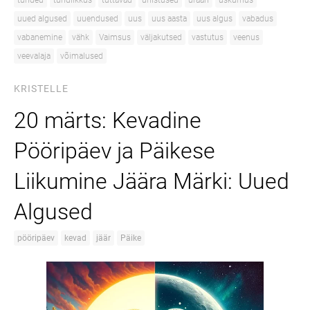
tunded
tundlikkus
tuttavad
unistused
uraan
uskumus
uued algused
uuendused
uus
uus aasta
uus algus
vabadus
vabanemine
vähk
Vaimsus
väljakutsed
vastutus
veenus
veevalaja
võimalused
KRISTELLE
20 märts: Kevadine
Pööripäev ja Päikese
Liikumine Jäära Märki: Uued
Algused
pööripäev
kevad
jäär
Päike