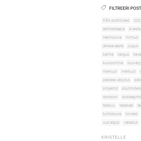
FILTREERI POST
Kõik postitused
202
astroteraapia
Avesta
Harmoonia
hirmud
jänese aasta
julgus
karma
kergus
kev
kuuloomine
kuuvarj
merkuur
merkuut
päikese varjutus
päi
projektid
psühhotera
skorpion
sodiaagimä
täiskuu
tasakaal
te
tulihobune
tunded
uus algus
vabadus
KRISTELLE