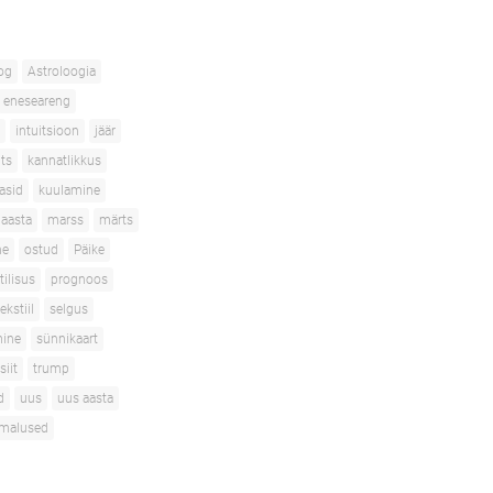
og
Astroloogia
eneseareng
intuitsioon
jäär
its
kannatlikkus
asid
kuulamine
aasta
marss
märts
ne
ostud
Päike
tilisus
prognoos
ekstiil
selgus
mine
sünnikaart
siit
trump
d
uus
uus aasta
imalused