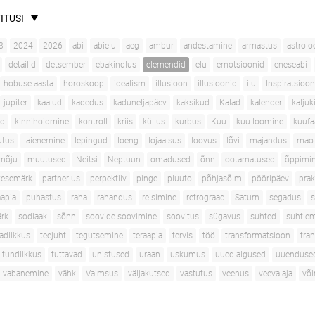
ITUSI
3
2024
2026
abi
abielu
aeg
ambur
andestamine
armastus
astrolo
detailid
detsember
ebakindlus
elemendid
elu
emotsioonid
eneseabi
hobuse aasta
horoskoop
idealism
illusioon
illusioonid
ilu
Inspiratsioon
jupiter
kaalud
kadedus
kaduneljapäev
kaksikud
Kalad
kalender
kaljuk
ad
kinnihoidmine
kontroll
kriis
küllus
kurbus
Kuu
kuu loomine
kuufa
utus
laienemine
lepingud
loeng
lojaalsus
loovus
lõvi
majandus
mao 
mõju
muutused
Neitsi
Neptuun
omadused
õnn
ootamatused
õppimi
kesemärk
partnerlus
perpektiiv
pinge
pluuto
põhjasõlm
pööripäev
prak
apia
puhastus
raha
rahandus
reisimine
retrograad
Saturn
segadus
s
rk
sodiaak
sõnn
soovide soovimine
soovitus
sügavus
suhted
suhtle
adlikkus
teejuht
tegutsemine
teraapia
tervis
töö
transformatsioon
tran
tundlikkus
tuttavad
unistused
uraan
uskumus
uued algused
uuenduse
vabanemine
vähk
Vaimsus
väljakutsed
vastutus
veenus
veevalaja
võ