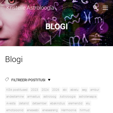
Kristelle Astroloogia
BLOGI
Blogi
FILTREERI POSTITUSI
Kõik postitused
2023
2024
2026
abi
abielu
aeg
ambur
andestamine
armastus
astroloog
Astroloogia
astroteraapia
Avesta
detailid
detsember
ebakindlus
elemendid
elu
emotsioonid
eneseabi
eneseareng
Harmoonia
hirmud