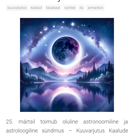
kuuvarjutus
kaalud
tasakaal
suhted
ilu
armastus
25. märtsil toimub oluline astronoomiline ja
astroloogiline sündmus – Kuuvarjutus Kaalude