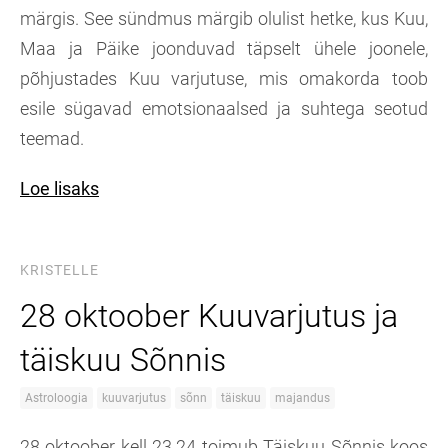
märgis. See sündmus märgib olulist hetke, kus Kuu,
Maa ja Päike joonduvad täpselt ühele joonele,
põhjustades Kuu varjutuse, mis omakorda toob
esile sügavad emotsionaalsed ja suhtega seotud
teemad.
Loe lisaks
KRISTELLE
28 oktoober Kuuvarjutus ja
täiskuu Sõnnis
Astroloogia
kuuvarjutus
sõnn
täiskuu
majandus
28 oktoober kell 23.24 toimub Täiskuu Sõnnis koos