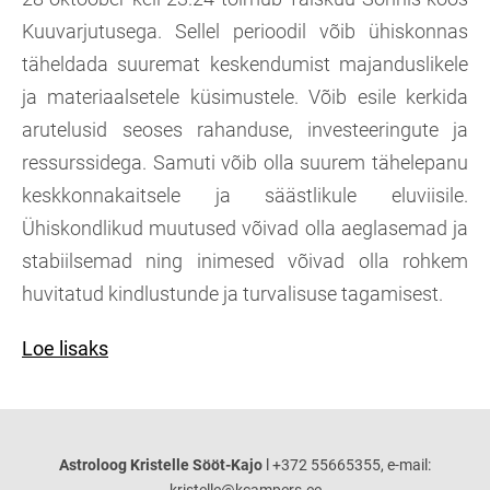
Kuuvarjutusega. Sellel perioodil võib ühiskonnas
täheldada suuremat keskendumist majanduslikele
ja materiaalsetele küsimustele. Võib esile kerkida
arutelusid seoses rahanduse, investeeringute ja
ressurssidega. Samuti võib olla suurem tähelepanu
keskkonnakaitsele ja säästlikule eluviisile.
Ühiskondlikud muutused võivad olla aeglasemad ja
stabiilsemad ning inimesed võivad olla rohkem
huvitatud kindlustunde ja turvalisuse tagamisest.
Loe lisaks
Astroloog Kristelle Sööt-Kajo
l +372 55665355, e-mail: