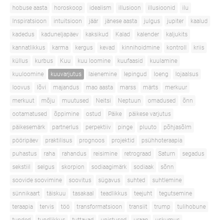
hobuse aasta
horoskoop
idealism
illusioon
illusioonid
ilu
Inspiratsioon
intuitsioon
jäär
jänese aasta
julgus
jupiter
kaalud
kadedus
kaduneljapäev
kaksikud
Kalad
kalender
kaljukits
kannatlikkus
karma
kergus
kevad
kinnihoidmine
kontroll
kriis
küllus
kurbus
Kuu
kuu loomine
kuufaasid
kuulamine
kuuloomine
kuuvarjutus
laienemine
lepingud
loeng
lojaalsus
loovus
lõvi
majandus
mao aasta
marss
märts
merkuur
merkuut
mõju
muutused
Neitsi
Neptuun
omadused
õnn
ootamatused
õppimine
ostud
Päike
päikese varjutus
päikesemärk
partnerlus
perpektiiv
pinge
pluuto
põhjasõlm
pööripäev
praktilisus
prognoos
projektid
psühhoteraapia
puhastus
raha
rahandus
reisimine
retrograad
Saturn
segadus
sekstiil
selgus
skorpion
sodiaagimärk
sodiaak
sõnn
soovide soovimine
soovitus
sügavus
suhted
suhtlemine
sünnikaart
täiskuu
tasakaal
teadlikkus
teejuht
tegutsemine
teraapia
tervis
töö
transformatsioon
transiit
trump
tulihobune