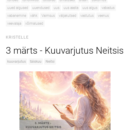
tunded
tundlikkus
tuttavad
unistused
uraan
uskumus
uued algused
uuendused
uus
uus aasta
uus algus
vabadus
vabanemine
vähk
Vaimsus
väljakutsed
vastutus
veenus
veevalaja
võimalused
KRISTELLE
3 märts - Kuuvarjutus Neitsis
kuuvarjutus
täiskuu
Neitsi