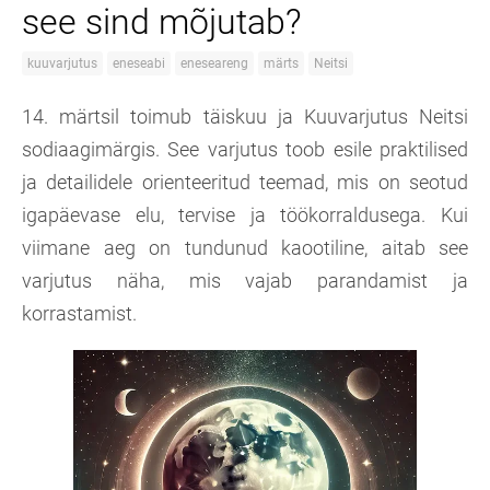
see sind mõjutab?
kuuvarjutus
eneseabi
eneseareng
märts
Neitsi
14. märtsil toimub täiskuu ja Kuuvarjutus Neitsi
sodiaagimärgis. See varjutus toob esile praktilised
ja detailidele orienteeritud teemad, mis on seotud
igapäevase elu, tervise ja töökorraldusega. Kui
viimane aeg on tundunud kaootiline, aitab see
varjutus näha, mis vajab parandamist ja
korrastamist.