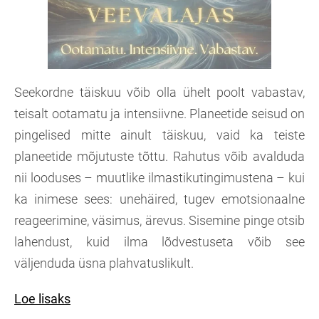
Seekordne täiskuu võib olla ühelt poolt vabastav,
teisalt ootamatu ja intensiivne. Planeetide seisud on
pingelised mitte ainult täiskuu, vaid ka teiste
planeetide mõjutuste tõttu. Rahutus võib avalduda
nii looduses – muutlike ilmastikutingimustena – kui
ka inimese sees: unehäired, tugev emotsionaalne
reageerimine, väsimus, ärevus. Sisemine pinge otsib
lahendust, kuid ilma lõdvestuseta võib see
väljenduda üsna plahvatuslikult.
Loe lisaks