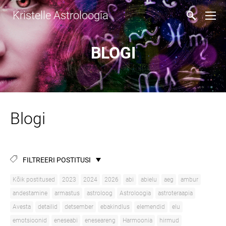
Kristelle Astroloogia
BLOGI
Blogi
FILTREERI POSTITUSI
Kõik postitused
2023
2024
2026
abi
abielu
aeg
ambur
andestamine
armastus
astroloog
Astroloogia
astroteraapia
Avesta
detailid
detsember
ebakindlus
elemendid
elu
emotsioonid
eneseabi
eneseareng
Harmoonia
hirmud