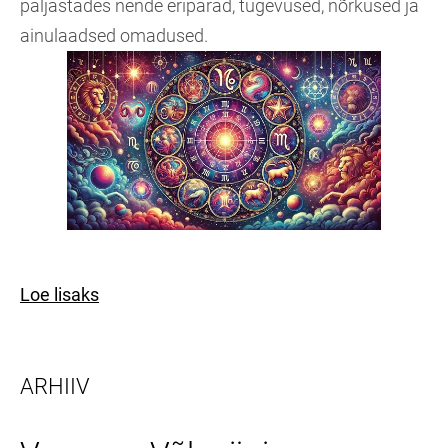
paljastades nende eripärad, tugevused, nõrkused ja
ainulaadsed omadused.
Loe lisaks
ARHIIV