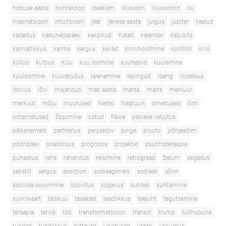
hobuse aasta
horoskoop
idealism
illusioon
illusioonid
ilu
Inspiratsioon
intuitsioon
jäär
jänese aasta
julgus
jupiter
kaalud
kadedus
kaduneljapäev
kaksikud
Kalad
kalender
kaljukits
kannatlikkus
karma
kergus
kevad
kinnihoidmine
kontroll
kriis
küllus
kurbus
Kuu
kuu loomine
kuufaasid
kuulamine
kuuloomine
kuuvarjutus
laienemine
lepingud
loeng
lojaalsus
loovus
lõvi
majandus
mao aasta
marss
märts
merkuur
merkuut
mõju
muutused
Neitsi
Neptuun
omadused
õnn
ootamatused
õppimine
ostud
Päike
päikese varjutus
päikesemärk
partnerlus
perpektiiv
pinge
pluuto
põhjasõlm
pööripäev
praktilisus
prognoos
projektid
psühhoteraapia
puhastus
raha
rahandus
reisimine
retrograad
Saturn
segadus
sekstiil
selgus
skorpion
sodiaagimärk
sodiaak
sõnn
soovide soovimine
soovitus
sügavus
suhted
suhtlemine
sünnikaart
täiskuu
tasakaal
teadlikkus
teejuht
tegutsemine
teraapia
tervis
töö
transformatsioon
transiit
trump
tulihobune