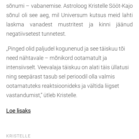
sõnumi – vabanemise. Astroloog Kristelle Sööt-Kajo
sõnul oli see aeg, mil Universum kutsus meid lahti
laskma vanadest mustritest ja kinni jäänud
negatiivsetest tunnetest.
„Pinged olid paljudel kogunenud ja see täiskuu tõi
need nähtavale – mõnikord ootamatult ja
intensiivselt. Veevalaja täiskuu on alati täis üllatusi
ning seepärast tasub sel perioodil olla valmis
ootamatuteks reaktsioonideks ja vältida liigset
vastandumist,” ütleb Kristelle.
Loe lisaks
KRISTELLE