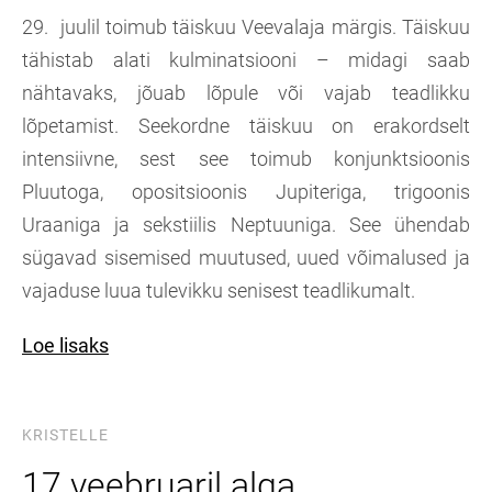
29. juulil toimub täiskuu Veevalaja märgis. Täiskuu
tähistab alati kulminatsiooni – midagi saab
nähtavaks, jõuab lõpule või vajab teadlikku
lõpetamist. Seekordne täiskuu on erakordselt
intensiivne, sest see toimub konjunktsioonis
Pluutoga, opositsioonis Jupiteriga, trigoonis
Uraaniga ja sekstiilis Neptuuniga. See ühendab
sügavad sisemised muutused, uued võimalused ja
vajaduse luua tulevikku senisest teadlikumalt.
Loe lisaks
KRISTELLE
17 veebruaril alga