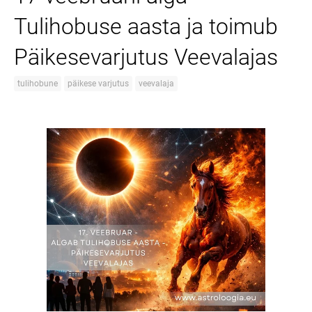
Tulihobuse aasta ja toimub
Päikesevarjutus Veevalajas
tulihobune
päikese varjutus
veevalaja