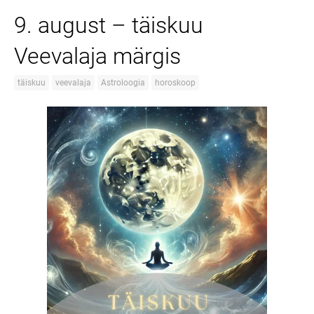
9. august – täiskuu
Veevalaja märgis
täiskuu
veevalaja
Astroloogia
horoskoop