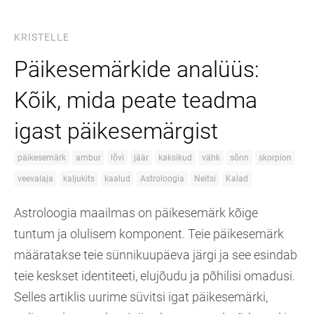
KRISTELLE
Päikesemärkide analüüs:
Kõik, mida peate teadma
igast päikesemärgist
päikesemärk
ambur
lõvi
jäär
kaksikud
vähk
sõnn
skorpion
veevalaja
kaljukits
kaalud
Astroloogia
Neitsi
Kalad
Astroloogia maailmas on päikesemärk kõige
tuntum ja olulisem komponent. Teie päikesemärk
määratakse teie sünnikuupäeva järgi ja see esindab
teie keskset identiteeti, elujõudu ja põhilisi omadusi.
Selles artiklis uurime süvitsi igat päikesemärki,