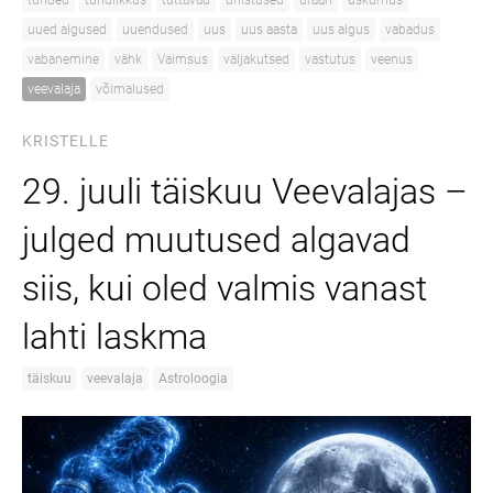
tunded
tundlikkus
tuttavad
unistused
uraan
uskumus
uued algused
uuendused
uus
uus aasta
uus algus
vabadus
vabanemine
vähk
Vaimsus
väljakutsed
vastutus
veenus
veevalaja
võimalused
KRISTELLE
29. juuli täiskuu Veevalajas –
julged muutused algavad
siis, kui oled valmis vanast
lahti laskma
täiskuu
veevalaja
Astroloogia