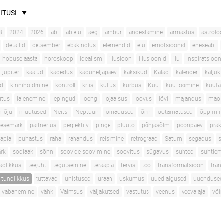
ITUSI
3
2024
2026
abi
abielu
aeg
ambur
andestamine
armastus
astrolo
detailid
detsember
ebakindlus
elemendid
elu
emotsioonid
eneseabi
hobuse aasta
horoskoop
idealism
illusioon
illusioonid
ilu
Inspiratsioon
jupiter
kaalud
kadedus
kaduneljapäev
kaksikud
Kalad
kalender
kaljuk
ad
kinnihoidmine
kontroll
kriis
küllus
kurbus
Kuu
kuu loomine
kuufa
utus
laienemine
lepingud
loeng
lojaalsus
loovus
lõvi
majandus
mao 
mõju
muutused
Neitsi
Neptuun
omadused
õnn
ootamatused
õppimi
kesemärk
partnerlus
perpektiiv
pinge
pluuto
põhjasõlm
pööripäev
prak
apia
puhastus
raha
rahandus
reisimine
retrograad
Saturn
segadus
s
rk
sodiaak
sõnn
soovide soovimine
soovitus
sügavus
suhted
suhtle
adlikkus
teejuht
tegutsemine
teraapia
tervis
töö
transformatsioon
tran
tundlikkus
tuttavad
unistused
uraan
uskumus
uued algused
uuenduse
vabanemine
vähk
Vaimsus
väljakutsed
vastutus
veenus
veevalaja
võ