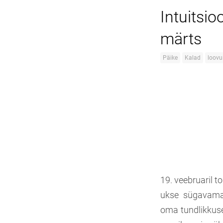
Intuitsi
märts
Päike
Kalad
loovu
19. veebruaril t
ukse sügavamal
oma tundlikkuse