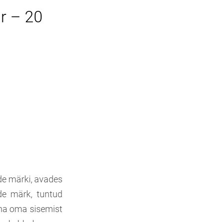
ar – 20
ade märki, avades
de märk, tuntud
ima oma sisemist