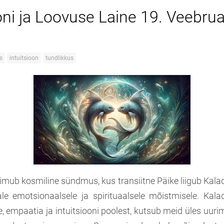
ooni ja Loovuse Laine 19. Veebru
s
intuitsioon
tundlikkus
oimub kosmiline sündmus, kus transiitne Päike liigub Kal
e emotsionaalsele ja spirituaalsele mõistmisele. Kala
, empaatia ja intuitsiooni poolest, kutsub meid üles uur