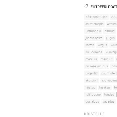
FILTREERI POST
Kõik postitused
202
astroteraapia
Avesta
Harmoonia
hirmud
jänese aasta
julgus
karma
kergus
kev
kuuloomine
kuuvarj
merkuur
merkuut
päikese varjutus
päi
projektid
psühhotera
skorpion
sodiaagimä
täiskuu
tasakaal
te
tulihobune
tunded
uus algus
vabadus
KRISTELLE