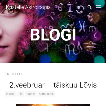
Kristelle Astroloogia
BLOGI
KRISTELLE
2.veebruar – täiskuu Lõvis
täiskuu
lõvi
tunded
Astroloogia