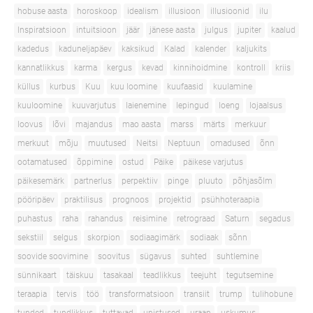
hobuse aasta
horoskoop
idealism
illusioon
illusioonid
ilu
Inspiratsioon
intuitsioon
jäär
jänese aasta
julgus
jupiter
kaalud
kadedus
kaduneljapäev
kaksikud
Kalad
kalender
kaljukits
kannatlikkus
karma
kergus
kevad
kinnihoidmine
kontroll
kriis
küllus
kurbus
Kuu
kuu loomine
kuufaasid
kuulamine
kuuloomine
kuuvarjutus
laienemine
lepingud
loeng
lojaalsus
loovus
lõvi
majandus
mao aasta
marss
märts
merkuur
merkuut
mõju
muutused
Neitsi
Neptuun
omadused
õnn
ootamatused
õppimine
ostud
Päike
päikese varjutus
päikesemärk
partnerlus
perpektiiv
pinge
pluuto
põhjasõlm
pööripäev
praktilisus
prognoos
projektid
psühhoteraapia
puhastus
raha
rahandus
reisimine
retrograad
Saturn
segadus
sekstiil
selgus
skorpion
sodiaagimärk
sodiaak
sõnn
soovide soovimine
soovitus
sügavus
suhted
suhtlemine
sünnikaart
täiskuu
tasakaal
teadlikkus
teejuht
tegutsemine
teraapia
tervis
töö
transformatsioon
transiit
trump
tulihobune