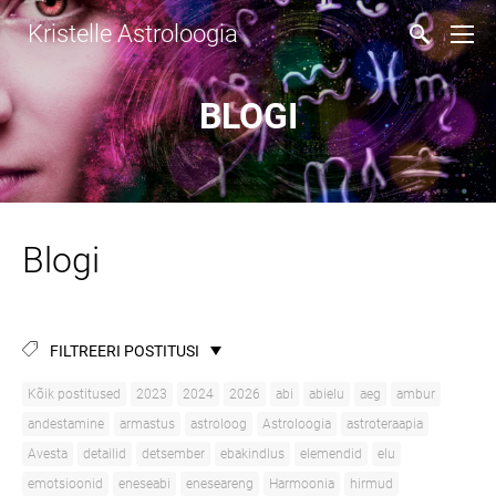
Kristelle Astroloogia
BLOGI
Blogi
FILTREERI POSTITUSI
Kõik postitused
2023
2024
2026
abi
abielu
aeg
ambur
andestamine
armastus
astroloog
Astroloogia
astroteraapia
Avesta
detailid
detsember
ebakindlus
elemendid
elu
emotsioonid
eneseabi
eneseareng
Harmoonia
hirmud