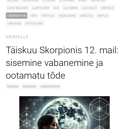
tunded
tundlikkus
tuttavad
unistused
uraan
uskumus
uued algused
uuendused
uus
uus aasta
uus algus
vabadus
vabanemine
vähk
Vaimsus
väljakutsed
vastutus
veenus
veevalaja
võimalused
KRISTELLE
Täiskuu Skorpionis 12. mail:
sisemine vabanemine ja
ootamatu tõde
täiskuu
skorpion
vabanemine