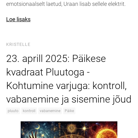
emotsionaalselt laetud, Uraan lisab sellele elektrit.
Loe lisaks
KRISTELLE
23. aprill 2025: Päikese
kvadraat Pluutoga -
Kohtumine varjuga: kontroll,
vabanemine ja sisemine jõud
pluuto
kontroll
vabanemine
Päike