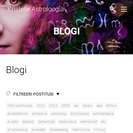
Kristelle Astroloogia
BLOGI
Blogi
FILTREERI POSTITUSI
Kõik postitused
2023
2024
2026
abi
abielu
aeg
ambur
andestamine
armastus
astroloog
Astroloogia
astroteraapia
Avesta
detailid
detsember
ebakindlus
elemendid
elu
emotsioonid
eneseabi
eneseareng
Harmoonia
hirmud