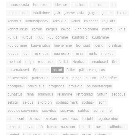
hobuse aasta
horoskoop
idealism
illusioon
illusioonid
ilu
Inspiratsioon
intuitsioon
jäär
jänese aasta
julgus
jupiter
kaalud
kadedus
kaduneljapäev
kaksikud
Kalad
kalender
kaljukits
kannatlikkus
karma
kergus
kevad
kinnihoidmine
kontroll
kriis
küllus
kurbus
Kuu
kuu loomine
kuufaasid
kuulamine
kuuloomine
kuuvarjutus
laienemine
lepingud
loeng
lojaalsus
loovus
lõvi
majandus
mao aasta
marss
märts
merkuur
merkuut
mõju
muutused
Neitsi
Neptuun
omadused
õnn
ootamatused
õppimine
ostud
Päike
päikese varjutus
päikesemärk
partnerlus
perpektiiv
pinge
pluuto
põhjasõlm
pööripäev
praktilisus
prognoos
projektid
psühhoteraapia
puhastus
raha
rahandus
reisimine
retrograad
Saturn
segadus
sekstiil
selgus
skorpion
sodiaagimärk
sodiaak
sõnn
soovide soovimine
soovitus
sügavus
suhted
suhtlemine
sünnikaart
täiskuu
tasakaal
teadlikkus
teejuht
tegutsemine
teraapia
tervis
töö
transformatsioon
transiit
trump
tulihobune