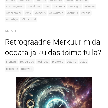
tunded
tundlikkus
tuttavad
unistused
uraan
uskumus
uued algused
uuendused
uus
uus aasta
uus algus
vabadus
vabanemine
vähk
Vaimsus
väljakutsed
vastutus
veenus
veevalaja
võimalused
KRISTELLE
Retrograadne Merkuur mida
oodata ja kuidas toime tulla?
merkuur
retrograad
lepingud
projektid
detailid
ostud
reisimine
tuttavad