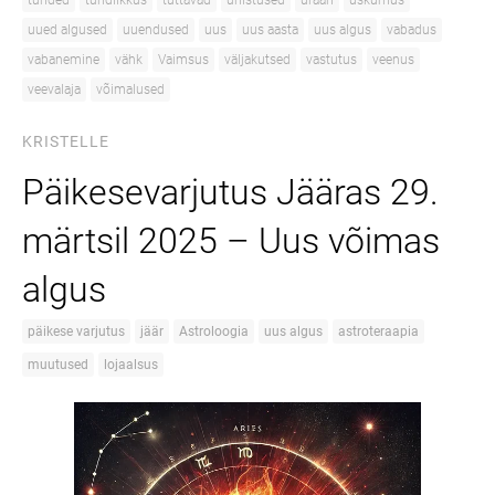
tunded
tundlikkus
tuttavad
unistused
uraan
uskumus
uued algused
uuendused
uus
uus aasta
uus algus
vabadus
vabanemine
vähk
Vaimsus
väljakutsed
vastutus
veenus
veevalaja
võimalused
KRISTELLE
Päikesevarjutus Jääras 29.
märtsil 2025 – Uus võimas
algus
päikese varjutus
jäär
Astroloogia
uus algus
astroteraapia
muutused
lojaalsus