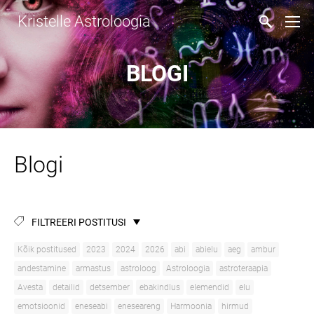
Kristelle Astroloogia
BLOGI
Blogi
FILTREERI POSTITUSI
Kõik postitused
2023
2024
2026
abi
abielu
aeg
ambur
andestamine
armastus
astroloog
Astroloogia
astroteraapia
Avesta
detailid
detsember
ebakindlus
elemendid
elu
emotsioonid
eneseabi
eneseareng
Harmoonia
hirmud