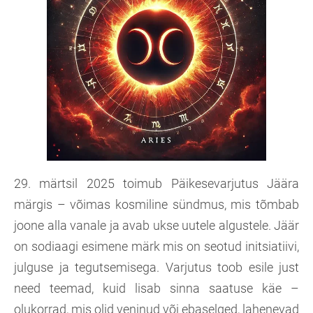
29. märtsil 2025 toimub Päikesevarjutus Jäära
märgis – võimas kosmiline sündmus, mis tõmbab
joone alla vanale ja avab ukse uutele algustele. Jäär
on sodiaagi esimene märk mis on seotud initsiatiivi,
julguse ja tegutsemisega. Varjutus toob esile just
need teemad, kuid lisab sinna saatuse käe –
olukorrad, mis olid veninud või ebaselged, lahenevad