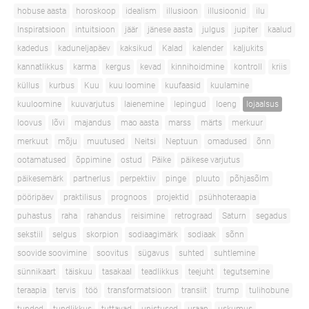
hobuse aasta
horoskoop
idealism
illusioon
illusioonid
ilu
Inspiratsioon
intuitsioon
jäär
jänese aasta
julgus
jupiter
kaalud
kadedus
kaduneljapäev
kaksikud
Kalad
kalender
kaljukits
kannatlikkus
karma
kergus
kevad
kinnihoidmine
kontroll
kriis
küllus
kurbus
Kuu
kuu loomine
kuufaasid
kuulamine
kuuloomine
kuuvarjutus
laienemine
lepingud
loeng
lojaalsus
loovus
lõvi
majandus
mao aasta
marss
märts
merkuur
merkuut
mõju
muutused
Neitsi
Neptuun
omadused
õnn
ootamatused
õppimine
ostud
Päike
päikese varjutus
päikesemärk
partnerlus
perpektiiv
pinge
pluuto
põhjasõlm
pööripäev
praktilisus
prognoos
projektid
psühhoteraapia
puhastus
raha
rahandus
reisimine
retrograad
Saturn
segadus
sekstiil
selgus
skorpion
sodiaagimärk
sodiaak
sõnn
soovide soovimine
soovitus
sügavus
suhted
suhtlemine
sünnikaart
täiskuu
tasakaal
teadlikkus
teejuht
tegutsemine
teraapia
tervis
töö
transformatsioon
transiit
trump
tulihobune