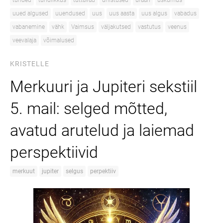
tunded
tundlikkus
tuttavad
unistused
uraan
uskumus
uued algused
uuendused
uus
uus aasta
uus algus
vabadus
vabanemine
vähk
Vaimsus
väljakutsed
vastutus
veenus
veevalaja
võimalused
KRISTELLE
Merkuuri ja Jupiteri sekstiil
5. mail: selged mõtted,
avatud arutelud ja laiemad
perspektiivid
merkuut
jupiter
selgus
perpektiiv