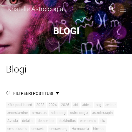
Kristelle Astroloogia
BLOGI
Blogi
FILTREERI POSTITUSI
Kõik postitused
2023
2024
2026
abi
abielu
aeg
ambur
andestamine
armastus
astroloog
Astroloogia
astroteraapia
Avesta
detailid
detsember
ebakindlus
elemendid
elu
emotsioonid
eneseabi
eneseareng
Harmoonia
hirmud