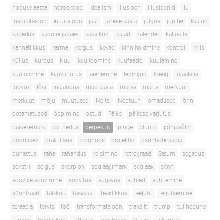
hobuse aasta
horoskoop
idealism
illusioon
illusioonid
ilu
Inspiratsioon
intuitsioon
jäär
jänese aasta
julgus
jupiter
kaalud
kadedus
kaduneljapäev
kaksikud
Kalad
kalender
kaljukits
kannatlikkus
karma
kergus
kevad
kinnihoidmine
kontroll
kriis
küllus
kurbus
Kuu
kuu loomine
kuufaasid
kuulamine
kuuloomine
kuuvarjutus
laienemine
lepingud
loeng
lojaalsus
loovus
lõvi
majandus
mao aasta
marss
märts
merkuur
merkuut
mõju
muutused
Neitsi
Neptuun
omadused
õnn
ootamatused
õppimine
ostud
Päike
päikese varjutus
päikesemärk
partnerlus
perpektiiv
pinge
pluuto
põhjasõlm
pööripäev
praktilisus
prognoos
projektid
psühhoteraapia
puhastus
raha
rahandus
reisimine
retrograad
Saturn
segadus
sekstiil
selgus
skorpion
sodiaagimärk
sodiaak
sõnn
soovide soovimine
soovitus
sügavus
suhted
suhtlemine
sünnikaart
täiskuu
tasakaal
teadlikkus
teejuht
tegutsemine
teraapia
tervis
töö
transformatsioon
transiit
trump
tulihobune