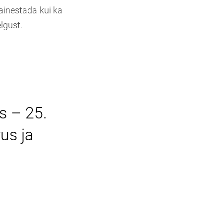
kainestada kui ka
lgust.
s – 25.
us ja