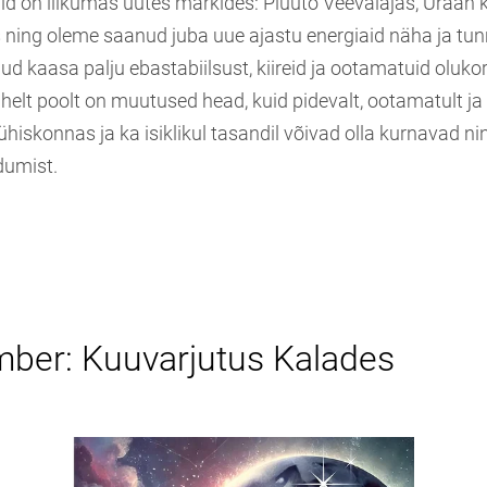
d on liikumas uutes märkides: Pluuto Veevalajas, Uraan k
ning oleme saanud juba uue ajastu energiaid näha ja tu
ud kaasa palju ebastabiilsust, kiireid ja ootamatuid oluko
helt poolt on muutused head, kuid pidevalt, ootamatult ja k
iskonnas ja ka isiklikul tasandil võivad olla kurnavad ni
dumist.
mber: Kuuvarjutus Kalades