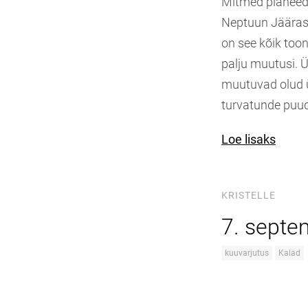
Mitmed planeedi
Neptuun Jääras 
on see kõik toon
palju muutusi. Ü
muutuvad olud üh
turvatunde puu
Loe lisaks
KRISTELLE
7. septe
kuuvarjutus
Kalad