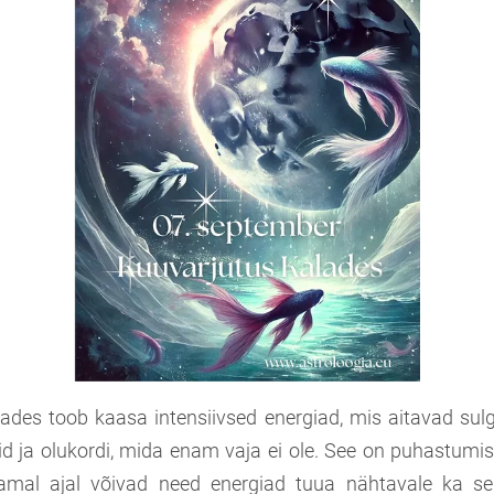
ades toob kaasa intensiivsed energiad, mis aitavad sul
id ja olukordi, mida enam vaja ei ole. See on puhastumis
amal ajal võivad need energiad tuua nähtavale ka se