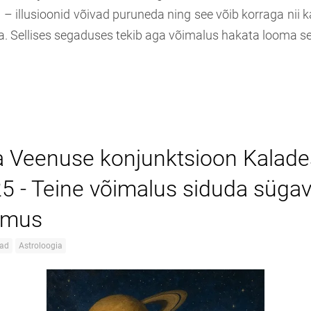
– illusioonid võivad puruneda ning see võib korraga nii 
. Sellises segaduses tekib aga võimalus hakata looma se
ja Veenuse konjunktsioon Kalade
25 - Teine võimalus siduda sügav
umus
lad
Astroloogia