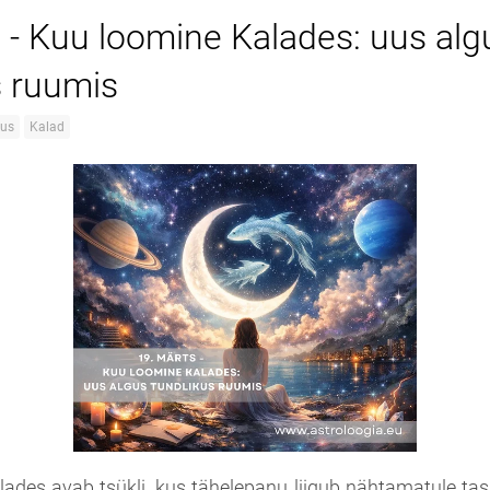
 - Kuu loomine Kalades: uus alg
s ruumis
gus
Kalad
ades avab tsükli, kus tähelepanu liigub nähtamatule tas