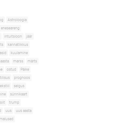
og
Astroloogia
eneseareng
intuitsioon
jäär
its
kannatlikkus
asid
kuulamine
aasta
marss
märts
ne
ostud
Päike
tilisus
prognoos
ekstiil
selgus
mine
sünnikaart
siit
trump
d
uus
uus aasta
imalused