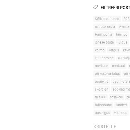
FILTREERI POST
Kõik postitused
202
astroteraapia
Avesta
Harmoonia
hirmud
jänese aasta
julgus
karma
kergus
kev
kuuloomine
kuuvarj
merkuur
merkuut
päikese varjutus
päi
projektid
psühhotera
skorpion
sodiaagimä
täiskuu
tasakaal
te
tulihobune
tunded
uus algus
vabadus
KRISTELLE