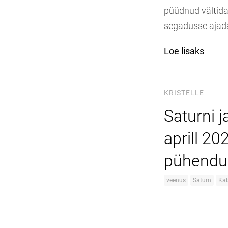
püüdnud vältida 
segadusse ajada
Loe lisaks
KRISTELLE
Saturni 
aprill 20
pühend
veenus
Saturn
Ka