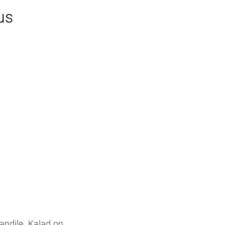
us
andile. Kalad on