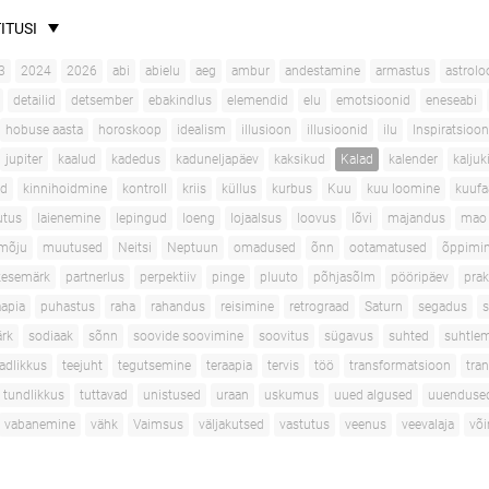
ITUSI
3
2024
2026
abi
abielu
aeg
ambur
andestamine
armastus
astrolo
detailid
detsember
ebakindlus
elemendid
elu
emotsioonid
eneseabi
hobuse aasta
horoskoop
idealism
illusioon
illusioonid
ilu
Inspiratsioon
jupiter
kaalud
kadedus
kaduneljapäev
kaksikud
Kalad
kalender
kaljuk
ad
kinnihoidmine
kontroll
kriis
küllus
kurbus
Kuu
kuu loomine
kuufa
utus
laienemine
lepingud
loeng
lojaalsus
loovus
lõvi
majandus
mao 
mõju
muutused
Neitsi
Neptuun
omadused
õnn
ootamatused
õppimi
kesemärk
partnerlus
perpektiiv
pinge
pluuto
põhjasõlm
pööripäev
prak
apia
puhastus
raha
rahandus
reisimine
retrograad
Saturn
segadus
s
rk
sodiaak
sõnn
soovide soovimine
soovitus
sügavus
suhted
suhtle
adlikkus
teejuht
tegutsemine
teraapia
tervis
töö
transformatsioon
tran
tundlikkus
tuttavad
unistused
uraan
uskumus
uued algused
uuenduse
vabanemine
vähk
Vaimsus
väljakutsed
vastutus
veenus
veevalaja
võ