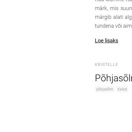
märk, mis suun
märgib alati alg
tundena või ai
Loe lisaks
KRISTELLE
Põhjasõl
põhjasõlm
Kalad