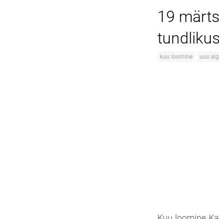
19 märts
tundliku
kuu loomine
uus al
Kuu loomine Kal