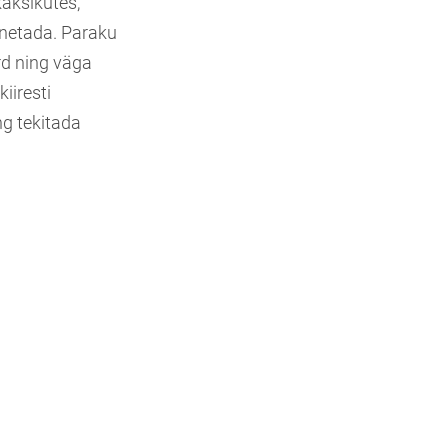
aksikutes,
nnetada. Paraku
rd ning väga
iiresti
ng tekitada