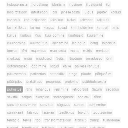
hobuse aasta
horoskoop
idealism
illusioon
illusioonid
ilu
Inspiratsioon
intuitsioon
jäär
jänese aasta
julgus
jupiter
kaalud
kadedus
kaduneljapäev
kaksikud
Kalad
kalender
kaljukits
kannatlikkus
karma
kergus
kevad
kinnihoidmine
kontroll
kriis
küllus
kurbus
Kuu
kuu loomine
kuufaasid
kuulamine
kuuloomine
kuuvarjutus
laienemine
lepingud
loeng
lojaalsus
loovus
lõvi
majandus
mao aasta
marss
märts
merkuur
merkuut
mõju
muutused
Neitsi
Neptuun
omadused
õnn
ootamatused
õppimine
ostud
Päike
päikese varjutus
päikesemärk
partnerlus
perpektiiv
pinge
pluuto
põhjasõlm
pööripäev
praktilisus
prognoos
projektid
psühhoteraapia
puhastus
raha
rahandus
reisimine
retrograad
Saturn
segadus
sekstiil
selgus
skorpion
sodiaagimärk
sodiaak
sõnn
soovide soovimine
soovitus
sügavus
suhted
suhtlemine
sünnikaart
täiskuu
tasakaal
teadlikkus
teejuht
tegutsemine
teraapia
tervis
töö
transformatsioon
transiit
trump
tulihobune