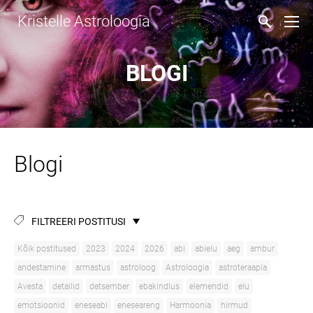
Kristelle Astroloogia
BLOGI
Blogi
FILTREERI POSTITUSI
Kõik postitused
2023
2024
2026
abi
abielu
aeg
ambur
andestamine
armastus
astroloog
Astroloogia
astroteraapia
Avesta
detailid
detsember
ebakindlus
elemendid
elu
emotsioonid
eneseabi
eneseareng
Harmoonia
hirmud