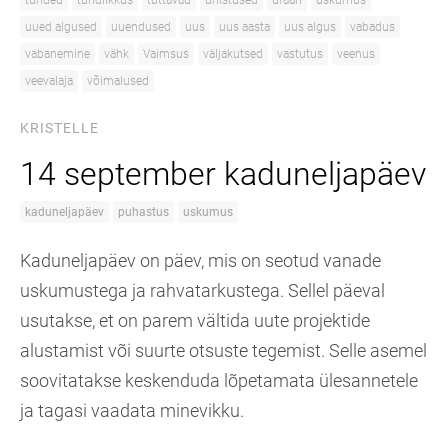
tunded
tundlikkus
tuttavad
unistused
uraan
uskumus
uued algused
uuendused
uus
uus aasta
uus algus
vabadus
vabanemine
vähk
Vaimsus
väljakutsed
vastutus
veenus
veevalaja
võimalused
KRISTELLE
14 september kaduneljapäev
kaduneljapäev
puhastus
uskumus
Kaduneljapäev on päev, mis on seotud vanade
uskumustega ja rahvatarkustega. Sellel päeval
usutakse, et on parem vältida uute projektide
alustamist või suurte otsuste tegemist. Selle asemel
soovitatakse keskenduda lõpetamata ülesannetele
ja tagasi vaadata minevikku.