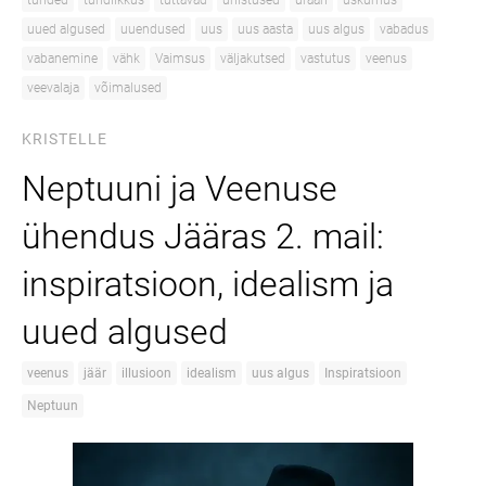
tunded
tundlikkus
tuttavad
unistused
uraan
uskumus
uued algused
uuendused
uus
uus aasta
uus algus
vabadus
vabanemine
vähk
Vaimsus
väljakutsed
vastutus
veenus
veevalaja
võimalused
KRISTELLE
Neptuuni ja Veenuse
ühendus Jääras 2. mail:
inspiratsioon, idealism ja
uued algused
veenus
jäär
illusioon
idealism
uus algus
Inspiratsioon
Neptuun