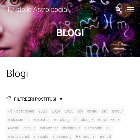
Kristelle Astroloogia
BLOGI
Blogi
FILTREERI POSTITUSI
Kõik postitused
2023
2024
2026
abi
abielu
aeg
ambur
andestamine
armastus
astroloog
Astroloogia
astroteraapia
Avesta
detailid
detsember
ebakindlus
elemendid
elu
emotsioonid
eneseabi
eneseareng
Harmoonia
hirmud