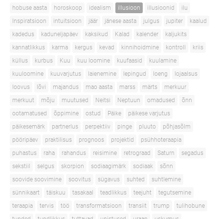
hobuse aasta
horoskoop
idealism
illusioon
illusioonid
ilu
Inspiratsioon
intuitsioon
jäär
jänese aasta
julgus
jupiter
kaalud
kadedus
kaduneljapäev
kaksikud
Kalad
kalender
kaljukits
kannatlikkus
karma
kergus
kevad
kinnihoidmine
kontroll
kriis
küllus
kurbus
Kuu
kuu loomine
kuufaasid
kuulamine
kuuloomine
kuuvarjutus
laienemine
lepingud
loeng
lojaalsus
loovus
lõvi
majandus
mao aasta
marss
märts
merkuur
merkuut
mõju
muutused
Neitsi
Neptuun
omadused
õnn
ootamatused
õppimine
ostud
Päike
päikese varjutus
päikesemärk
partnerlus
perpektiiv
pinge
pluuto
põhjasõlm
pööripäev
praktilisus
prognoos
projektid
psühhoteraapia
puhastus
raha
rahandus
reisimine
retrograad
Saturn
segadus
sekstiil
selgus
skorpion
sodiaagimärk
sodiaak
sõnn
soovide soovimine
soovitus
sügavus
suhted
suhtlemine
sünnikaart
täiskuu
tasakaal
teadlikkus
teejuht
tegutsemine
teraapia
tervis
töö
transformatsioon
transiit
trump
tulihobune