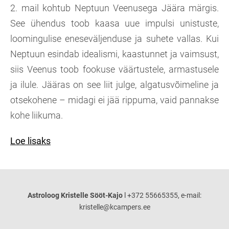
2. mail kohtub Neptuun Veenusega Jäära märgis.
See ühendus toob kaasa uue impulsi unistuste,
loomingulise eneseväljenduse ja suhete vallas. Kui
Neptuun esindab idealismi, kaastunnet ja vaimsust,
siis Veenus toob fookuse väärtustele, armastusele
ja ilule. Jääras on see liit julge, algatusvõimeline ja
otsekohene – midagi ei jää rippuma, vaid pannakse
kohe liikuma.
Loe lisaks
Astroloog Kristelle Sööt-Kajo
l +372 55665355, e-mail:
kristelle@kcampers.ee