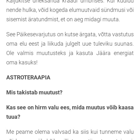
Kaljukitse üheksanda kraadi ümbrises. Kui kuulud
nende hulka, võid kogeda elumuutvaid sündmusi või
sisemist äratundmist, et on aeg midagi muuta.
See Päikesevarjutus on kutse ärgata, võtta vastutus
oma elu eest ja liikuda julgelt uue tuleviku suunas.
Ole valmis muutusteks ja kasuta Jäära energiat
oma kasuks!
ASTROTERAAPIA
Mis takistab muutust?
Kas see on hirm valu ees, mida muutus võib kaasa
tuua?
Me peame olema valvsad ka siis kui tunneme valu