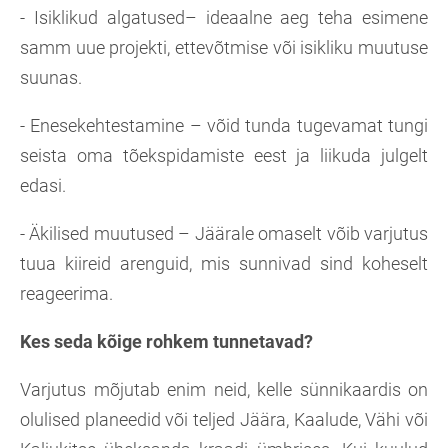
- Isiklikud algatused– ideaalne aeg teha esimene
samm uue projekti, ettevõtmise või isikliku muutuse
suunas.
- Enesekehtestamine – võid tunda tugevamat tungi
seista oma tõekspidamiste eest ja liikuda julgelt
edasi.
- Äkilised muutused – Jäärale omaselt võib varjutus
tuua kiireid arenguid, mis sunnivad sind koheselt
reageerima.
Kes seda kõige rohkem tunnetavad?
Varjutus mõjutab enim neid, kelle sünnikaardis on
olulised planeedid või teljed Jäära, Kaalude, Vähi või