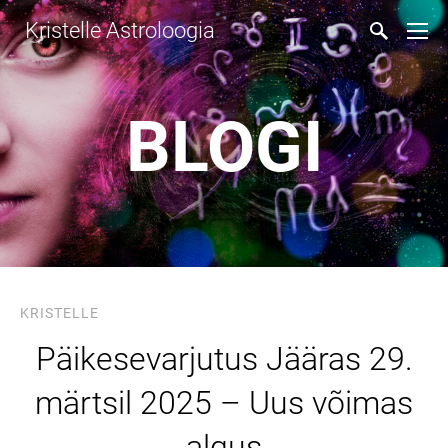
Kristelle Astroloogia
BLOGI
KRISTELLE
Päikesevarjutus Jääras 29.
märtsil 2025 – Uus võimas
algus