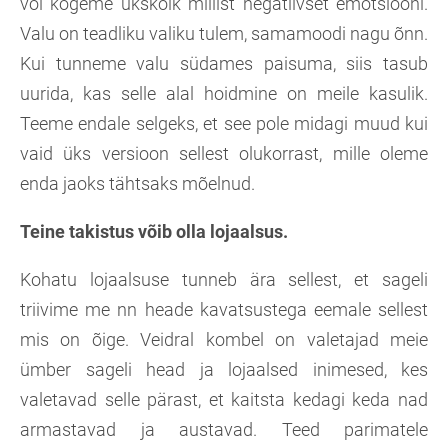
või kogeme ükskõik millist negatiivset emotsiooni.
Valu on teadliku valiku tulem, samamoodi nagu õnn.
Kui tunneme valu südames paisuma, siis tasub
uurida, kas selle alal hoidmine on meile kasulik.
Teeme endale selgeks, et see pole midagi muud kui
vaid üks versioon sellest olukorrast, mille oleme
enda jaoks tähtsaks mõelnud.
Teine takistus võib olla lojaalsus.
Kohatu lojaalsuse tunneb ära sellest, et sageli
triivime me nn heade kavatsustega eemale sellest
mis on õige. Veidral kombel on valetajad meie
ümber sageli head ja lojaalsed inimesed, kes
valetavad selle pärast, et kaitsta kedagi keda nad
armastavad ja austavad. Teed parimatele