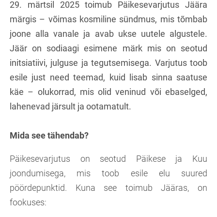
29. märtsil 2025 toimub Päikesevarjutus Jäära
märgis – võimas kosmiline sündmus, mis tõmbab
joone alla vanale ja avab ukse uutele algustele.
Jäär on sodiaagi esimene märk mis on seotud
initsiatiivi, julguse ja tegutsemisega. Varjutus toob
esile just need teemad, kuid lisab sinna saatuse
käe – olukorrad, mis olid veninud või ebaselged,
lahenevad järsult ja ootamatult.
Mida see tähendab?
Päikesevarjutus on seotud Päikese ja Kuu
joondumisega, mis toob esile elu suured
pöördepunktid. Kuna see toimub Jääras, on
fookuses: