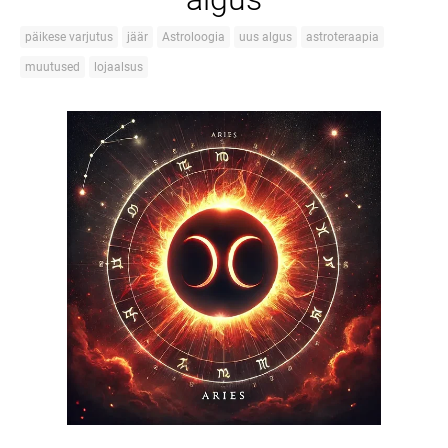
päikese varjutus
jäär
Astroloogia
uus algus
astroteraapia
muutused
lojaalsus