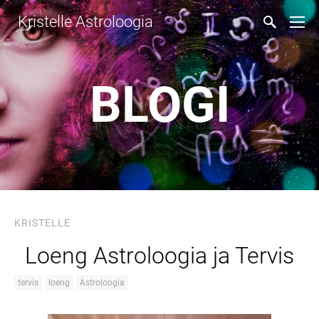
Kristelle Astroloogia
BLOGI
KRISTELLE
Loeng Astroloogia ja Tervis
tervis
loeng
Astroloogia