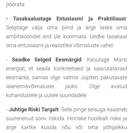
pöörata:
- Tasakaalustage Entusiasmi ja Praktilisust
:
Selgitage välja oma piirid ja ärge laske oma
ambitsioonidel end üle koormata. Leidke tasakaal
oma entusiasmi ja realistlike võimaluste vahel.
-
Seadke Selged Eesmärgid
: Kasutage Marsi
energiat, et seada konkreetseid ja saavutatavaid
eesmärke, samas olge valmis Jupiteri pakutavate
laienemisvõimaluste jaoks. Olge avatud
kohandustele ja uutele suundadele.
-
Juhtige Riski Targal
t
: Selle pinge seisuga kaasneb
suurenenud soov riskida. Hinnake hoolikalt riske ja
ärge kartke küsida nõu või teha põhjalikku