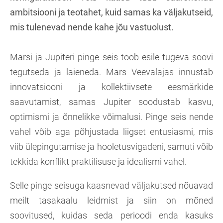
ambitsiooni ja teotahet, kuid samas ka väljakutseid,
mis tulenevad nende kahe jõu vastuolust.
Marsi ja Jupiteri pinge seis toob esile tugeva soovi
tegutseda ja laieneda. Mars Veevalajas innustab
innovatsiooni ja kollektiivsete eesmärkide
saavutamist, samas Jupiter soodustab kasvu,
optimismi ja õnnelikke võimalusi. Pinge seis nende
vahel võib aga põhjustada liigset entusiasmi, mis
viib ülepingutamise ja hooletusvigadeni, samuti võib
tekkida konflikt praktilisuse ja idealismi vahel.
Selle pinge seisuga kaasnevad väljakutsed nõuavad
meilt tasakaalu leidmist ja siin on mõned
soovitused, kuidas seda perioodi enda kasuks