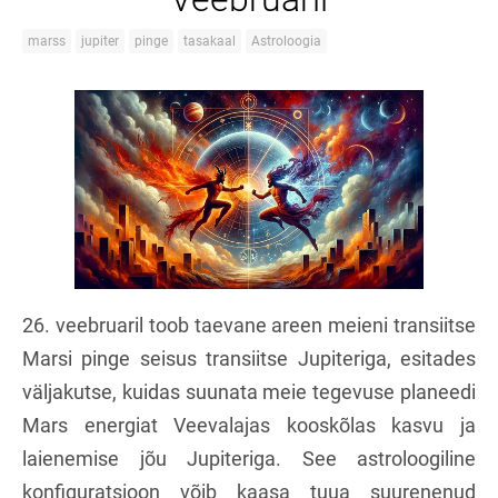
marss
jupiter
pinge
tasakaal
Astroloogia
26. veebruaril toob taevane areen meieni transiitse
Marsi pinge seisus transiitse Jupiteriga, esitades
väljakutse, kuidas suunata meie tegevuse planeedi
Mars energiat Veevalajas kooskõlas kasvu ja
laienemise jõu Jupiteriga. See astroloogiline
konfiguratsioon võib kaasa tuua suurenenud