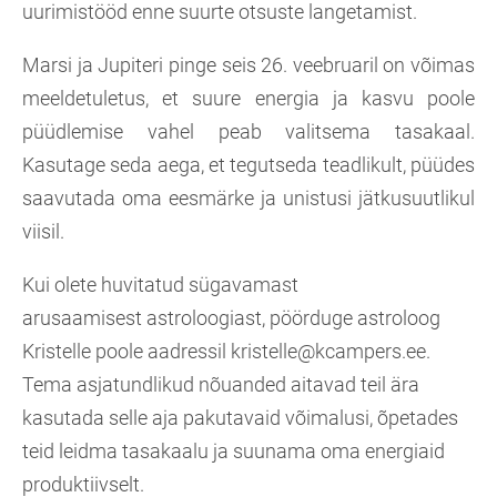
uurimistööd enne suurte otsuste langetamist.
Marsi ja Jupiteri pinge seis 26. veebruaril on võimas
meeldetuletus, et suure energia ja kasvu poole
püüdlemise vahel peab valitsema tasakaal.
Kasutage seda aega, et tegutseda teadlikult, püüdes
saavutada oma eesmärke ja unistusi jätkusuutlikul
viisil.
Kui olete huvitatud sügavamast
arusaamisest astroloogiast, pöörduge astroloog
Kristelle poole aadressil kristelle@kcampers.ee.
Tema asjatundlikud nõuanded aitavad teil ära
kasutada selle aja pakutavaid võimalusi, õpetades
teid leidma tasakaalu ja suunama oma energiaid
produktiivselt.