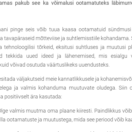
samas pakub see ka võimalusi ootamatuteks läbimurr
aani pinge seis võib tuua kaasa ootamatuid sündmusi 
 tavapäraseid mõtteviise ja suhtlemisstiile kohandama. 
a tehnoloogilisi tõrkeid, eksitusi suhtluses ja muutusi p
ad tekkida uued ideed ja lähenemised, mis esialgu 
 kuid võivad osutuda väärtuslikeks uuendusteks.
esitada väljakutseid meie kannatlikkusele ja kohanemisvõ
elega ja valmis kohanduma muutuvate oludega. Siin o
a positiivselt ära kasutada:
lge valmis muutma oma plaane kiiresti. Paindlikkus võib o
ulla ootamatuste ja muutustega, mida see periood võib ka