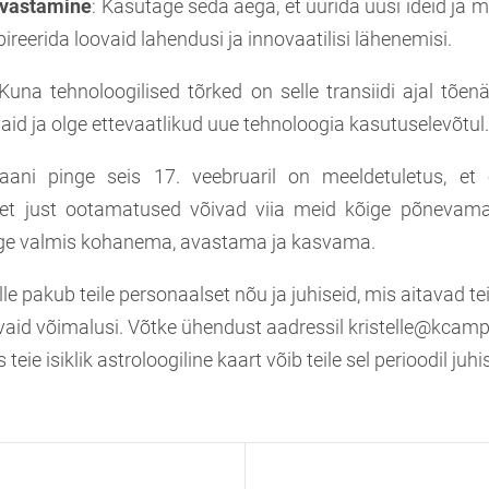
Avastamine
: Kasutage seda aega, et uurida uusi ideid ja m
pireerida loovaid lahendusi ja innovaatilisi lähenemisi.
 Kuna tehnoloogilised tõrked on selle transiidi ajal tõen
iaid ja olge ettevaatlikud uue tehnoloogia kasutuselevõtul
aani pinge seis 17. veebruaril on meeldetuletus, et e
 et just ootamatused võivad viia meid kõige põnevama
lge valmis kohanema, avastama ja kasvama.
lle pakub teile personaalset nõu ja juhiseid, mis aitavad te
avaid võimalusi. Võtke ühendust aadressil kristelle@kcamp
teie isiklik astroloogiline kaart võib teile sel perioodil juh