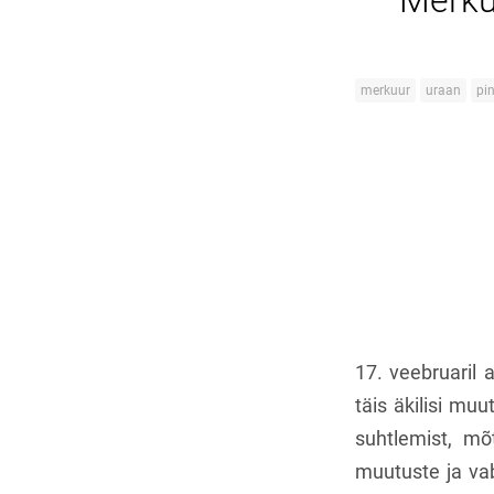
Merkuu
merkuur
uraan
pi
17. veebruaril 
täis äkilisi muu
suhtlemist, mõt
muutuste ja vab