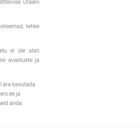
õtteviise. Uraani
äolisemad, tehke
.
lu ei ole alati
te avastuste ja
il ära kasutada
ers.ee ja
iseid anda.