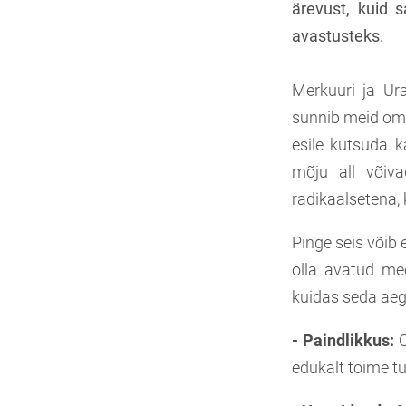
ärevust, kuid 
avastusteks.
Merkuuri ja Ur
sunnib meid oma
esile kutsuda k
mõju all võiv
radikaalsetena,
Pinge seis võib 
olla avatud me
kuidas seda aeg
- Paindlikkus:
O
edukalt toime t