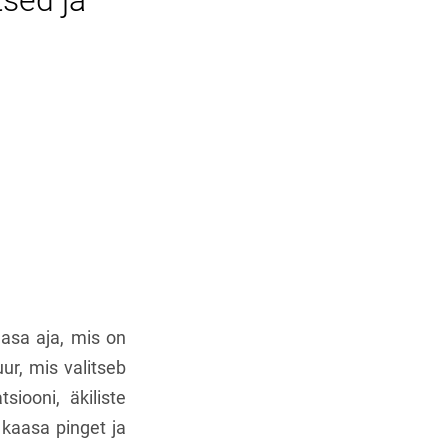
tsed ja
aasa aja, mis on
uur, mis valitseb
siooni, äkiliste
 kaasa pinget ja