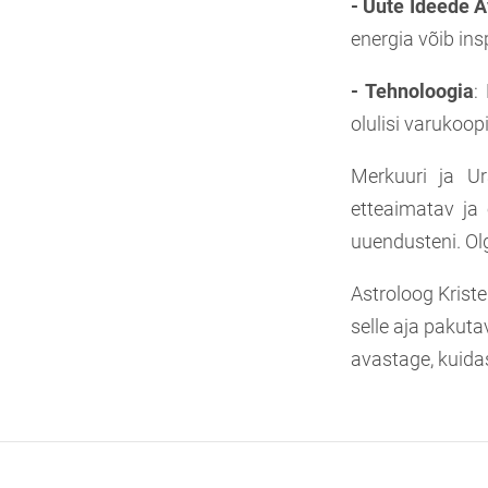
- Uute Ideede 
energia võib ins
- Tehnoloogia
:
olulisi varukoop
Merkuuri ja Ur
etteaimatav ja
uuendusteni. O
Astroloog Kriste
selle aja pakut
avastage, kuidas 