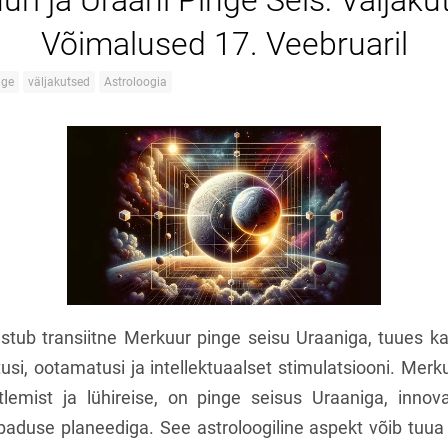
ri ja Uraani Pinge Seis: Väljaku
Võimalused 17. Veebruaril
nge
väljakutsed
Astroloogia
astub transiitne Merkuur pinge seisu Uraaniga, tuues k
tusi, ootamatusi ja intellektuaalset stimulatsiooni. Merk
lemist ja lühireise, on pinge seisus Uraaniga, innovat
aduse planeediga. See astroloogiline aspekt võib tuua