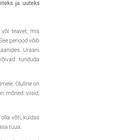
eteks ja uuteks
või teavet, mis
See periood võib
laanides. Uraani
võivad tunduda
imele. Oluline on
n mõned viisid,
lla võti, kuidas
asa tuua.